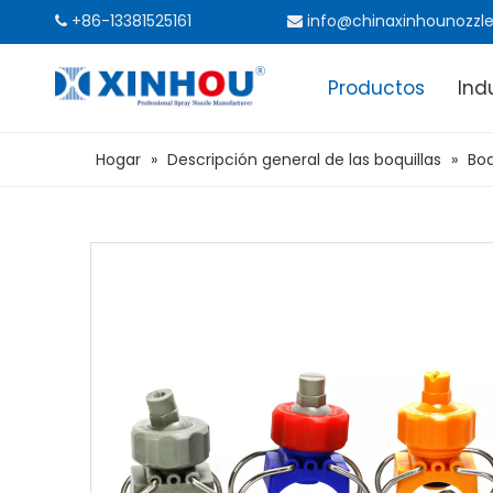
+86-13381525161
info@chinaxinhounozzl


Productos
Ind
Hogar
»
Descripción general de las boquillas
»
Boq