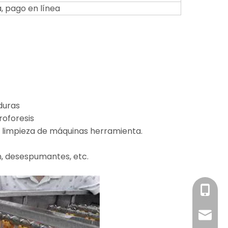
, pago en línea
duras
roforesis
, y limpieza de máquinas herramienta.
n, desespumantes, etc.
Sra. Su
info@c