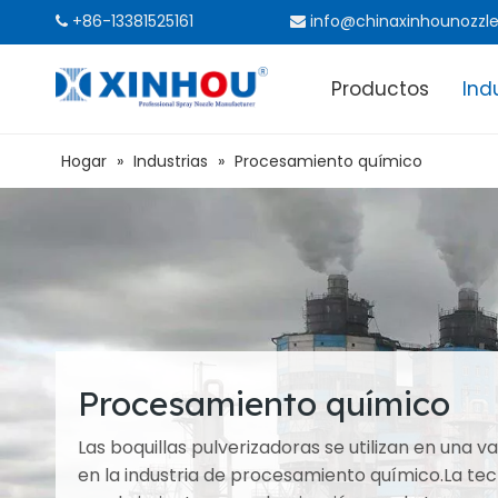
+86-13381525161
info@chinaxinhounozzl


Productos
Ind
Hogar
»
Industrias
»
Procesamiento químico
Procesamiento químico
Las boquillas pulverizadoras se utilizan en una v
en la industria de procesamiento químico.La te