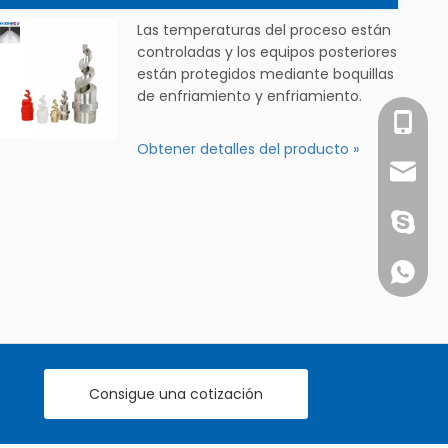
Las temperaturas del proceso están
controladas y los equipos posteriores
están protegidos mediante boquillas
de enfriamiento y enfriamiento.
Sra. Su
Obtener detalles del producto »
info@c
1891752
+861891
Consigue una cotización