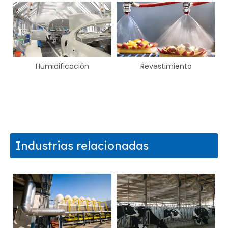
Humidificación
Revestimiento
de
Industrias relacionadas