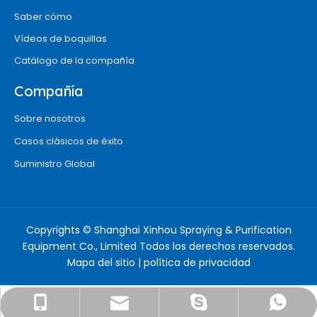
Saber cómo
Vídeos de boquillas
Catálogo de la compañía
Compañía
Sobre nosotros
Casos clásicos de éxito
Suministro Global
Copyrights © Shanghai Xinhou Spraying & Purification
Equipment Co., Limited Todos los derechos reservados.
Mapa del sitio
|
política de privacidad
info@chinaxinhounozzle.com
+8618917527415
18917527415
Sra. Suone