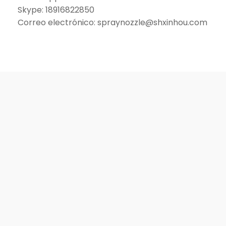
Skype:
18916822850
Correo electrónico:
spraynozzle@shxinhou.com