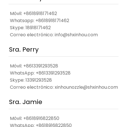
Móvil: +8618918171462
Whatsapp:
+8618918171462
Skype:
18918171462
Correo electrónico:
info@shxinhou.com
Sra. Perry
Móvil: +8613391293528
WhatsApp:
+8613391293528
Skype:
13391293528
Correo electrónico:
xinhounozzle@shxinhou.com
Sra. Jamie
Móvil: +8618916822850
WhatsApp:
+8618916822850