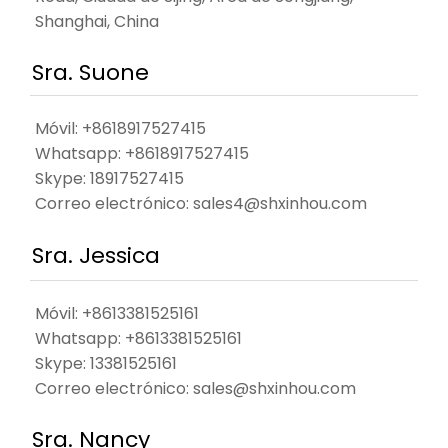
Shanghai, China
Sra. Suone
Móvil: +8618917527415
Whatsapp:
+8618917527415
Skype:
18917527415
Correo electrónico:
sales4@shxinhou.com
Sra. Jessica
Móvil: +8613381525161
Whatsapp:
+8613381525161
Skype:
13381525161
Correo electrónico:
sales@shxinhou.com
Sra. Nancy