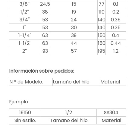
3/8''
24.5
15
77
0.1
1/2''
38
19
110
0.2
3/4''
53
24
140
0.35
1''
53
30
140
0.35
1-1/4'
63
39
150
0.4
1-1/2'
63
44
150
0.44
2''
93
57
195
1.2
Información sobre pedidos:
N º de Modelo.
tamaño del hilo
Material
Ejemplo
19150
1/2
SS304
Sin estilo.
Tamaño del hilo
Material