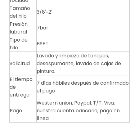
rociado
Tamaño
3/8'~2'
del hilo
Presión
7bar
laboral
Tipo de
BSPT
hilo
Lavado y limpieza de tanques,
Solicitud
desespumante, lavado de cajas de
pintura.
El tiempo
7 días hábiles después de confirmado
de
el pago
entrega
Western union, Paypal, T/T, Visa,
Pago
nuestra cuenta bancaria, pago en
línea