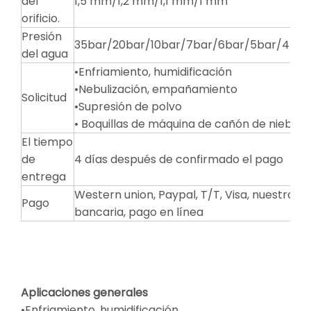
del
1,5 mm/1,2 mm/1,1 mm/1 mm
orificio.
Presión
35bar/20bar/10bar/7bar/6bar/5bar/4bar
del agua
•Enfriamiento, humidificación
•Nebulización, empañamiento
Solicitud
•Supresión de polvo
• Boquillas de máquina de cañón de niebla
El tiempo
de
4 días después de confirmado el pago
entrega
Western union, Paypal, T/T, Visa, nuestra c
Pago
bancaria, pago en línea
Aplicaciones generales
•Enfriamiento, humidificación