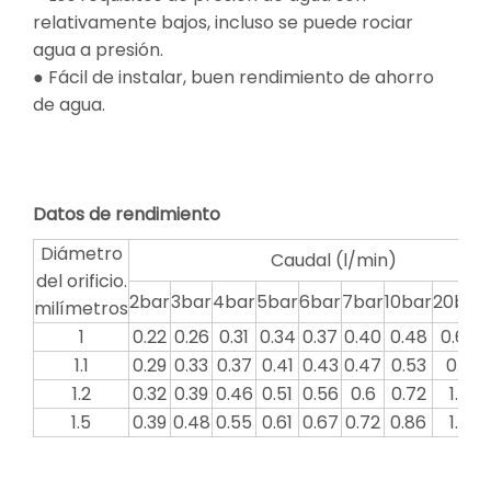
relativamente bajos, incluso se puede rociar
agua a presión.
● Fácil de instalar, buen rendimiento de ahorro
de agua.
Datos de rendimiento
Diámetro
Caudal (l/min)
del orificio.
2bar
3bar
4bar
5bar
6bar
7bar
10bar
20bar
milímetros
1
0.22
0.26
0.31
0.34
0.37
0.40
0.48
0.68
1.1
0.29
0.33
0.37
0.41
0.43
0.47
0.53
0.7
1.2
0.32
0.39
0.46
0.51
0.56
0.6
0.72
1.0
1.5
0.39
0.48
0.55
0.61
0.67
0.72
0.86
1.3