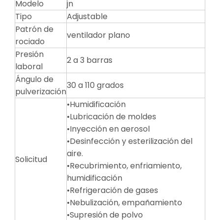
Modelo
jn
Tipo
Adjustable
Patrón de
ventilador plano
rociado
Presión
2 a 3 barras
laboral
Ángulo de
30 a 110 grados
pulverización
•Humidificación
•Lubricación de moldes
•Inyección en aerosol
•Desinfección y esterilización del
aire.
Solicitud
•Recubrimiento, enfriamiento,
humidificación
•Refrigeración de gases
•Nebulización, empañamiento
•Supresión de polvo