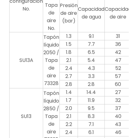
configuración
Tapa
Presión
Pr
No.
Capacidad
Capacidad
de
de aire
de
de agua
de aire
aire
(bar)
(
No.
1.3
9.1
31
Tapón
1.5
7.7
36
líquido
1.8
6.5
42
2050 /
SU13A
Tapa
2.1
5.4
47
de
2.4
4.3
52
aire
2.7
3.3
57
73328
2.8
2.8
60
1.4
14.4
27
Tapón
1.7
11.9
32
líquido
2.0
9.5
37
2850 /
SU13
Tapa
2.1
8.3
40
de
2.2
7.1
43
aire
2.4
6.1
46