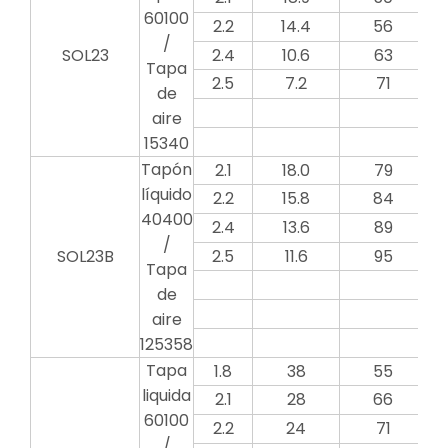
60100
2.2
14.4
56
/
SOL23
2.4
10.6
63
Tapa
2.5
7.2
71
de
aire
15340
Tapón
2.1
18.0
79
líquido
2.2
15.8
84
40400
2.4
13.6
89
/
SOL23B
2.5
11.6
95
Tapa
de
aire
125358
Tapa
1.8
38
55
liquida
2.1
28
66
60100
2.2
24
71
/