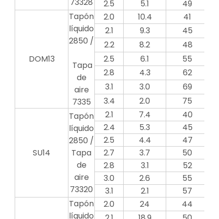
73328
2.5
5.1
49
Tapón
2.0
10.4
41
líquido
2.1
9.3
45
2850 /
2.2
8.2
48
DOM13
2.5
6.1
55
Tapa
2.8
4.3
62
de
3.1
3.0
69
aire
3.4
2.0
75
7335
2.1
7.4
40
Tapón
2.4
5.3
45
líquido
2.5
4.4
47
2850 /
SU14
Tapa
2.7
3.7
50
de
2.8
3.1
52
aire
3.0
2.6
55
73320
3.1
2.1
57
Tapón
2.0
24
44
líquido
2.1
18.9
50