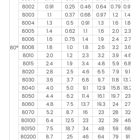
8002
0.91
0.25
0.46
0.64
0.79
0.91
1
8003
1.1
0.37
0.68
0.97
1.2
1.4
1
8004
1.3
0.5
0.91
1.3
1.6
1.8
2
8005
1.4
0.62
1.1
1.6
2.0
2.3
2
8006
1.6
0.75
1.4
1.9
2.4
2.7
3
8008
1.8
1.0
1.8
2.6
3.2
3.6
4
80°
8010
2.0
1.2
2.3
3.2
3.9
4.6
5
8015
2.4
1.9
3.4
4.8
5.9
6.8
7
8020
2.8
2.5
4.6
6.5
7.9
9.1
10
8030
3.6
3.7
6.8
9.7
11.8
13.7
15
8040
4.0
5.0
9.1
12.9
15.8
18.2
20
8050
4.4
6.2
11.4
16.1
19.7
23
2
8060
4.8
7.5
13.7
19.3
24
27
3
8070
5.2
8.7
16
23
28
32
3
80100
6.4
12.5
23
32
39
46
5
80150
7.5
18.7
34
48
59
68
7
80200
8.7
25
46
64
79
91
1