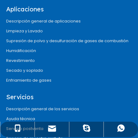
Aplicaciones
Descripción general de aplicaciones
Limpieza y Lavado
Supresión de polvo y desulfuración de gases de combustión
Humidificación
Revestimiento
Secado y soplado
Enfriamiento de gases
Servicios
Descripción general de los servicios
Ayuda técnica
Servicio postventa
info@chinaxinhounozzle.com
+8618917527415
18917527415
Sra. Suone