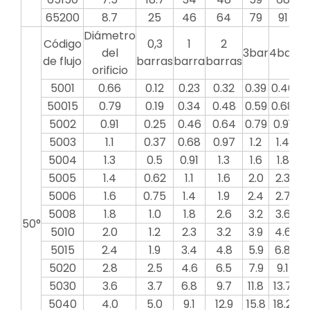
65200
8.7
25
46
64
79
91
1
Diámetro
Código
0,3
1
2
del
3bar
4bar
5b
de flujo
barras
barra
barras
orificio
5001
0.66
0.12
0.23
0.32
0.39
0.46
0.
50015
0.79
0.19
0.34
0.48
0.59
0.68
0.
5002
0.91
0.25
0.46
0.64
0.79
0.91
1
5003
1.1
0.37
0.68
0.97
1.2
1.4
1
5004
1.3
0.5
0.91
1.3
1.6
1.8
2
5005
1.4
0.62
1.1
1.6
2.0
2.3
2
5006
1.6
0.75
1.4
1.9
2.4
2.7
3
5008
1.8
1.0
1.8
2.6
3.2
3.6
4
50°
5010
2.0
1.2
2.3
3.2
3.9
4.6
5
5015
2.4
1.9
3.4
4.8
5.9
6.8
7
5020
2.8
2.5
4.6
6.5
7.9
9.1
10
5030
3.6
3.7
6.8
9.7
11.8
13.7
15
5040
4.0
5.0
9.1
12.9
15.8
18.2
20