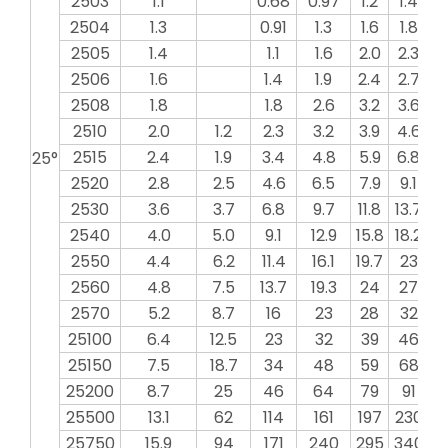
2503
1.1
0.68
0.97
1.2
1.4
1
2504
1.3
0.91
1.3
1.6
1.8
2
2505
1.4
1.1
1.6
2.0
2.3
2
2506
1.6
1.4
1.9
2.4
2.7
3
2508
1.8
1.8
2.6
3.2
3.6
4
2510
2.0
1.2
2.3
3.2
3.9
4.6
5
2515
2.4
1.9
3.4
4.8
5.9
6.8
7
25°
2520
2.8
2.5
4.6
6.5
7.9
9.1
10
2530
3.6
3.7
6.8
9.7
11.8
13.7
15
2540
4.0
5.0
9.1
12.9
15.8
18.2
20
2550
4.4
6.2
11.4
16.1
19.7
23
2
2560
4.8
7.5
13.7
19.3
24
27
3
2570
5.2
8.7
16
23
28
32
3
25100
6.4
12.5
23
32
39
46
5
25150
7.5
18.7
34
48
59
68
7
25200
8.7
25
46
64
79
91
1
25500
13.1
62
114
161
197
230
2
25750
15.9
94
171
240
295
340
3