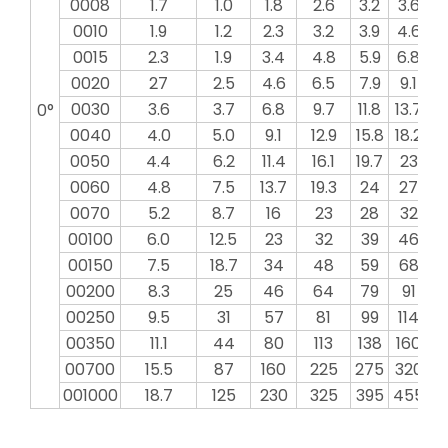
0008
1.7
1.0
1.8
2.6
3.2
3.6
4
0010
1.9
1.2
2.3
3.2
3.9
4.6
5
0015
2.3
1.9
3.4
4.8
5.9
6.8
7
0020
27
2.5
4.6
6.5
7.9
9.1
10
0030
3.6
3.7
6.8
9.7
11.8
13.7
15
0°
0040
4.0
5.0
9.1
12.9
15.8
18.2
20
0050
4.4
6.2
11.4
16.1
19.7
23
2
0060
4.8
7.5
13.7
19.3
24
27
3
0070
5.2
8.7
16
23
28
32
3
00100
6.0
12.5
23
32
39
46
5
00150
7.5
18.7
34
48
59
68
7
00200
8.3
25
46
64
79
91
1
00250
9.5
31
57
81
99
114
1
00350
11.1
44
80
113
138
160
1
00700
15.5
87
160
225
275
320
3
001000
18.7
125
230
325
395
455
5