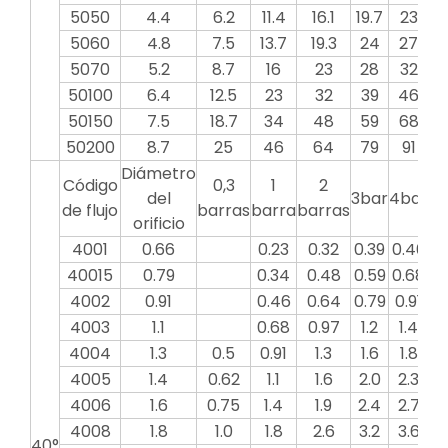
5050
4.4
6.2
11.4
16.1
19.7
23
2
5060
4.8
7.5
13.7
19.3
24
27
3
5070
5.2
8.7
16
23
28
32
3
50100
6.4
12.5
23
32
39
46
5
50150
7.5
18.7
34
48
59
68
7
50200
8.7
25
46
64
79
91
1
Diámetro
Código
0,3
1
2
del
3bar
4bar
5b
de flujo
barras
barra
barras
orificio
4001
0.66
0.23
0.32
0.39
0.46
0.
40015
0.79
0.34
0.48
0.59
0.68
0.
4002
0.91
0.46
0.64
0.79
0.91
1
4003
1.1
0.68
0.97
1.2
1.4
1
4004
1.3
0.5
0.91
1.3
1.6
1.8
2
4005
1.4
0.62
1.1
1.6
2.0
2.3
2
4006
1.6
0.75
1.4
1.9
2.4
2.7
3
4008
1.8
1.0
1.8
2.6
3.2
3.6
4
40°