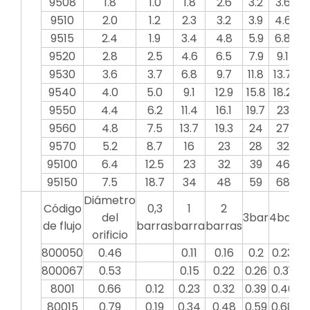
9508
1.8
1.0
1.8
2.6
3.2
3.6
4
9510
2.0
1.2
2.3
3.2
3.9
4.6
5
9515
2.4
1.9
3.4
4.8
5.9
6.8
7
9520
2.8
2.5
4.6
6.5
7.9
9.1
10
9530
3.6
3.7
6.8
9.7
11.8
13.7
15
9540
4.0
5.0
9.1
12.9
15.8
18.2
20
9550
4.4
6.2
11.4
16.1
19.7
23
2
9560
4.8
7.5
13.7
19.3
24
27
3
9570
5.2
8.7
16
23
28
32
3
95100
6.4
12.5
23
32
39
46
5
95150
7.5
18.7
34
48
59
68
7
Diámetro
Código
0,3
1
2
del
3bar
4bar
5b
de flujo
barras
barra
barras
orificio
800050
0.46
0.11
0.16
0.2
0.23
0.
800067
0.53
0.15
0.22
0.26
0.31
0.
8001
0.66
0.12
0.23
0.32
0.39
0.46
0.
80015
0.79
0.19
0.34
0.48
0.59
0.68
0.