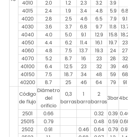
4010
2.0
1.2
2.3
3.2
3.9
5
4015
2.4
1.9
3.4
4.8
5.9
6.8
7
4020
2.8
2.5
4.6
6.5
7.9
9.1
10
4030
3.6
3.7
6.8
9.7
11.8
13.7
15
4040
4.0
5.0
9.1
12.9
15.8
18.2
20
4050
4.4
6.2
11.4
16.1
19.7
23
2
4060
4.8
7.5
13.7
19.3
24
27
3
4070
5.2
8.7
16
23
28
32
3
40100
6.4
12.5
23
32
39
46
5
40150
7.5
18.7
34
48
59
68
7
40200
8.7
25
46
64
79
91
1
Diámetro
Código
0,3
1
2
del
3bar
4bar
5b
de flujo
barras
barra
barras
orificio
2501
0.66
0.32
0.39
0.46
0.
25015
0.79
0.48
0.59
0.68
0.
2502
0.91
0.46
0.64
0.79
0.91
1