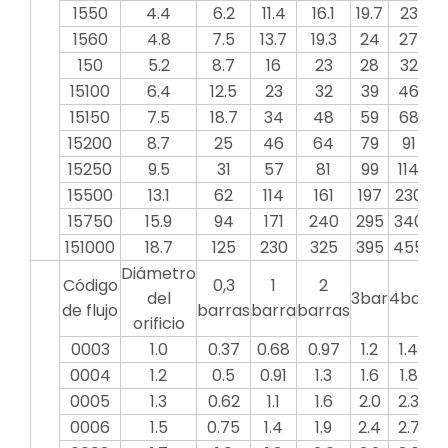
1550
4.4
6.2
11.4
16.1
19.7
23
2
1560
4.8
7.5
13.7
19.3
24
27
3
150
5.2
8.7
16
23
28
32
3
15100
6.4
12.5
23
32
39
46
5
15150
7.5
18.7
34
48
59
68
7
15200
8.7
25
46
64
79
91
1
15250
9.5
31
57
81
99
114
1
15500
13.1
62
114
161
197
230
2
15750
15.9
94
171
240
295
340
3
151000
18.7
125
230
325
395
455
5
Diámetro
Código
0,3
1
2
del
3bar
4bar
5b
de flujo
barras
barra
barras
orificio
0003
1.0
0.37
0.68
0.97
1.2
1.4
1
0004
1.2
0.5
0.91
1.3
1.6
1.8
2
0005
1.3
0.62
1.1
1.6
2.0
2.3
2
0006
1.5
0.75
1.4
1.9
2.4
2.7
3