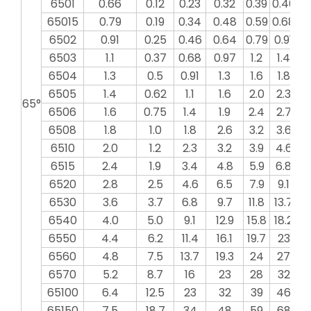
6501
0.66
0.12
0.23
0.32
0.39
0.46
0.
65015
0.79
0.19
0.34
0.48
0.59
0.68
0.
6502
0.91
0.25
0.46
0.64
0.79
0.91
1
6503
1.1
0.37
0.68
0.97
1.2
1.4
1
6504
1.3
0.5
0.91
1.3
1.6
1.8
2
6505
1.4
0.62
1.1
1.6
2.0
2.3
2
65°
6506
1.6
0.75
1.4
1.9
2.4
2.7
3
6508
1.8
1.0
1.8
2.6
3.2
3.6
4
6510
2.0
1.2
2.3
3.2
3.9
4.6
5
6515
2.4
1.9
3.4
4.8
5.9
6.8
7
6520
2.8
2.5
4.6
6.5
7.9
9.1
10
6530
3.6
3.7
6.8
9.7
11.8
13.7
15
6540
4.0
5.0
9.1
12.9
15.8
18.2
20
6550
4.4
6.2
11.4
16.1
19.7
23
2
6560
4.8
7.5
13.7
19.3
24
27
3
6570
5.2
8.7
16
23
28
32
3
65100
6.4
12.5
23
32
39
46
5
65150
7.5
18.7
34
48
59
68
7