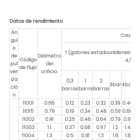
Datos de rendimiento
Án
Caudal 
gul
o
1 (galones estadounidenses) = 
de
Diámetro
Código
4,546 
pul
del
de flujo
ver
orificio.
iza
0,3
1
2
3bar
4bar
5b
ció
barras
barra
barras
n
11001
0.66
0.12
0.23
0.32
0.39
0.46
0.
11015
0.79
0.19
0.34
0.48
0.59
0.68
0.
11002
0.91
0.25
0.46
0.64
0.79
0.91
1
11003
1.1
0.37
0.68
0.97
1.2
1.4
1
11004
1.3
0.5
0.91
1.3
1.6
1.8
2