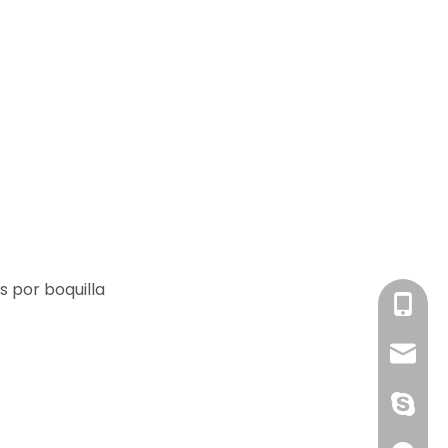
s por boquilla
Sra. Su
info@c
1891752