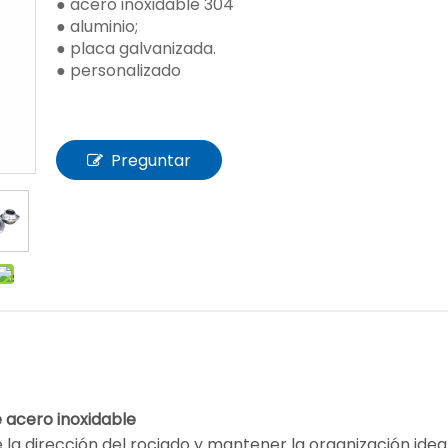
● acero inoxidable 304
● aluminio;
● placa galvanizada.
● personalizado
Preguntar
e acero inoxidable
a dirección del rociado y mantener la organización ideal 