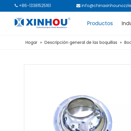
+86-13381525161
info@chinaxinhounozzl


Productos
Ind
Hogar
»
Descripción general de las boquillas
»
Boq