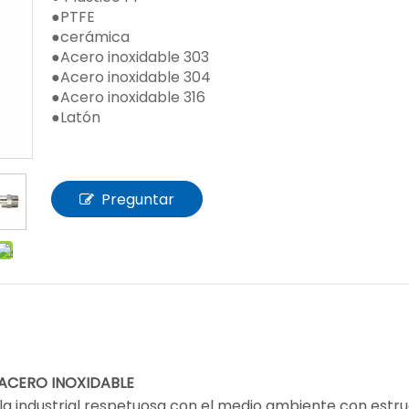
●PTFE
●cerámica
●Acero inoxidable 303
●Acero inoxidable 304
●Acero inoxidable 316
●Latón
Preguntar
 ACERO INOXIDABLE
uilla industrial respetuosa con el medio ambiente con est