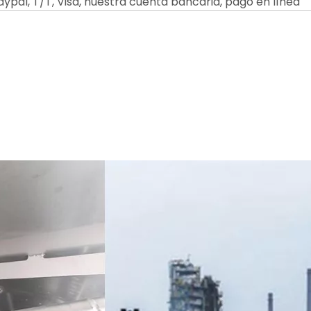
ypal, T/T, Visa, nuestra cuenta bancaria, pago en línea