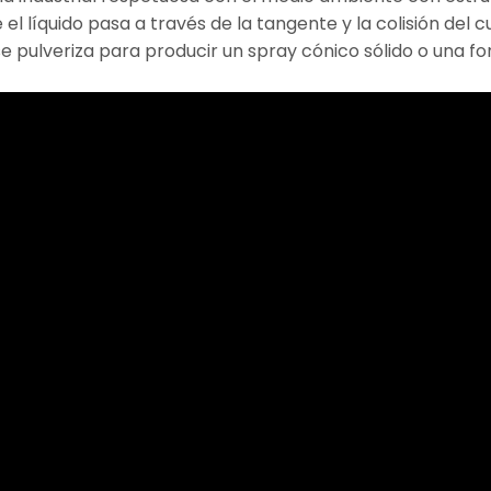
l líquido pasa a través de la tangente y la colisión del
se pulveriza para producir un spray cónico sólido o una 