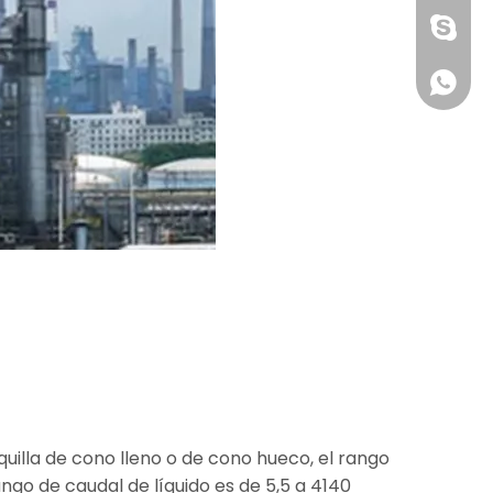
1891752
+861891
oquilla de cono lleno o de cono hueco, el rango
ango de caudal de líquido es de 5,5 a 4140