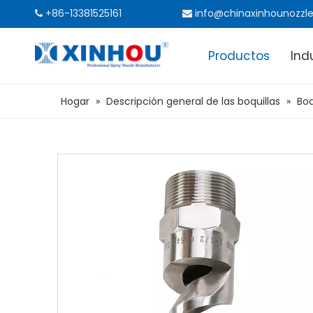
+86-13381525161
info@chinaxinhounozzl


Productos
Ind
Hogar
»
Descripción general de las boquillas
»
Boq