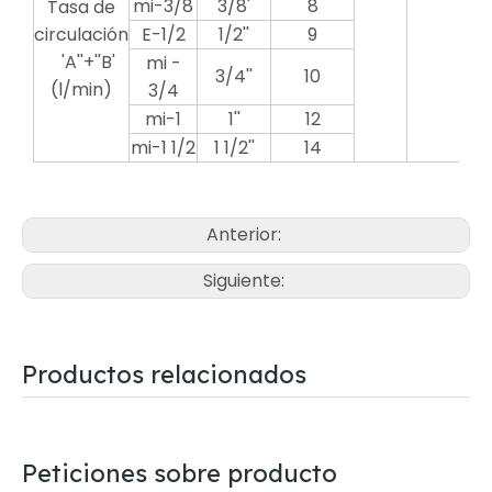
mi-3/8
3/8'
8
Tasa de
circulación
E-1/2
1/2''
9
'A''+''B'
mi -
3/4''
10
(l/min)
3/4
mi-1
1''
12
mi-1 1/2
1 1/2''
14
Anterior:
Siguiente:
Productos relacionados
Peticiones sobre producto