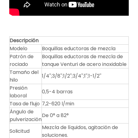
Descripción
Modelo
Boquillas eductoras de mezcla
Patrón de
Boquillas eductoras de mezcla de
rociado
tanque Venturi de acero inoxidable
Tamaño del
1/4'';3/8'';1/2'';3/4'';1'';1-1/2''
hilo
Presión
0,5-4 barras
laboral
Tasa de flujo
7,2-620 l/min
Ángulo de
De 0° a 82°
pulverización
Mezcla de líquidos, agitación de
Solicitud
soluciones.