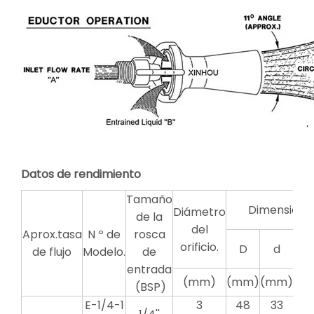
Datos de rendimiento
Tamaño
Dimensión
Diámetro
de la
del
Aprox.tasa
N º de
rosca
orificio.
D
d
L
de flujo
Modelo.
de
entrada
(mm)
(mm)
(mm)
(m
(BSP)
E-1/4-1
3
48
33
9