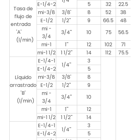
1/4''
E-1/4-2
5
32
22.5
6
Tasa de
mi-3/8
3/8'
8
52
38
10
flujo de
E-1/2
1/2''
9
66.5
48
14
entrada
mi -
'A'
3/4''
10
75
56.5
16
3/4
(l/min)
mi-1
1''
12
102
71
21
mi-1 1/2
1 1/2''
14
112
75.5
25
E-1/4-1
3
1/4''
E-1/4-2
5
mi-3/8
3/8'
8
Líquido
arrastrado
E-1/2
1/2''
9
'B'
mi -
3/4''
10
(l/min)
3/4
mi-1
1''
12
mi-1 1/2
1 1/2''
14
E-1/4-1
3
1/4''
E-1/4-2
5