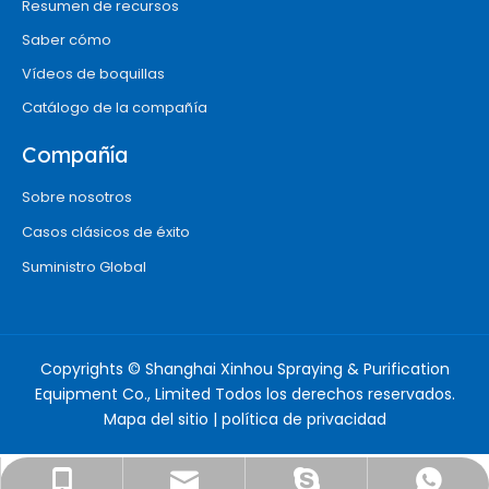
Resumen de recursos
Saber cómo
Vídeos de boquillas
Catálogo de la compañía
Compañía
Sobre nosotros
Casos clásicos de éxito
Suministro Global
Copyrights © Shanghai Xinhou Spraying & Purification
Equipment Co., Limited Todos los derechos reservados.
Mapa del sitio
|
política de privacidad
info@chinaxinhounozzle.com
+8618917527415
18917527415
Sra. Suone